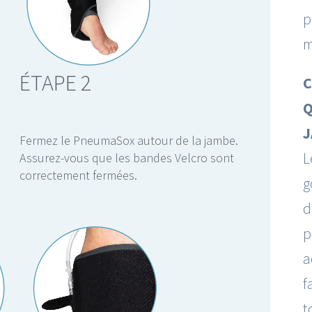
p
m
ÉTAPE 2
C
Q
J
Fermez le PneumaSox autour de la jambe.
L
Assurez-vous que les bandes Velcro sont
correctement fermées.
g
d
p
a
f
t