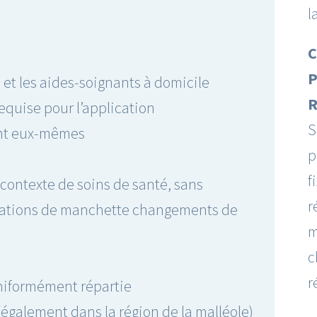
l
C
P
s et les aides-soignants à domicile
R
equise pour l’application
S
ent eux-mêmes
p
f
contexte de soins de santé, sans
r
ications de manchette changements de
m
c
r
niformément répartie
également dans la région de la malléole)