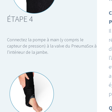
C
ÉTAPE 4
P
I
r
Connectez la pompe à main (y compris le
capteur de pression) à la valve du PneumaSox à
d
l’intérieur de la jambe.
l
e
a
e
p
Q