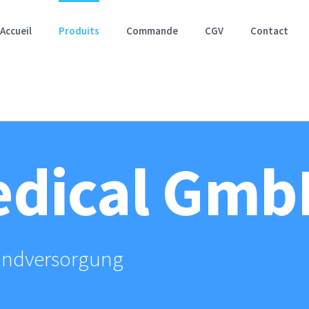
for:
Accueil
Produits
Commande
CGV
Contact
dical Gmb
undversorgung