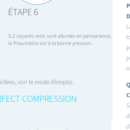
P
ÉTAPE 6
D
L
Si 2 voyants verts sont allumés en permanence,
l
le PneumaSox est à la bonne pression.
p
p
n
illées, voir le mode d’emploi.
Q
C
RFECT COMPRESSION
S
d
d