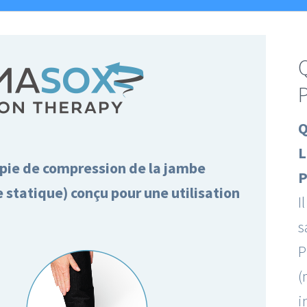
Q
L
apie de compression de la jambe
P
statique) conçu pour une utilisation
I
s
P
(
i