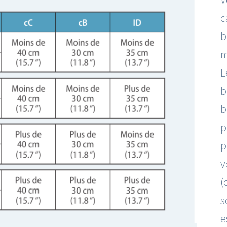
c
b
m
L
b
b
p
p
v
(
s
e