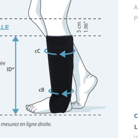
A
P
C
L
V